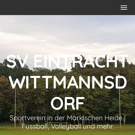
T
o
g
g
l
e
n
SV EINTRACHT
a
v
WITTMANNSD
i
g
a
ORF
t
i
o
Sportverein in der Märkischen Heide |
n
Fussball, Volleyball und mehr