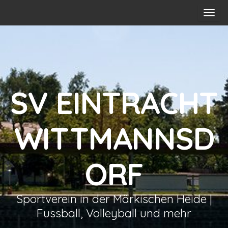
T
o
g
g
l
e
n
SV EINTRACHT
a
v
WITTMANNSD
i
g
a
ORF
t
i
o
Sportverein in der Märkischen Heide |
n
Fussball, Volleyball und mehr