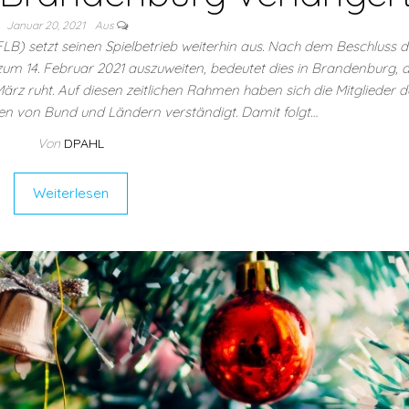
Januar 20, 2021
Aus
) setzt seinen Spielbetrieb weiterhin aus. Nach dem Beschluss d
um 14. Februar 2021 auszuweiten, bedeutet dies in Brandenburg, 
 März ruht. Auf diesen zeitlichen Rahmen haben sich die Mitglieder 
en von Bund und Ländern verständigt. Damit folgt…
Von
DPAHL
Weiterlesen