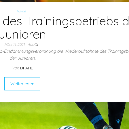
home
es Trainingsbetriebs d
Junioren
März 14, 2021
Aus
rona-Eindämmungsverordnung die Wiederaufnahme des Trainingsbe
der Junioren.
Von
DPAHL
Weiterlesen