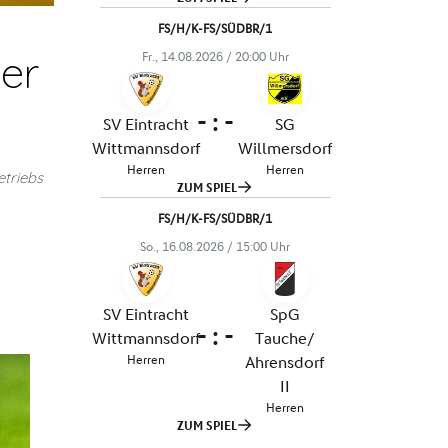
er
triebs