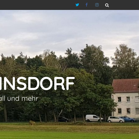
NNSDORF
all und mehr