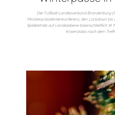
Der Fußball-Landesverband Brandenburg (FLB
Ministerpräsidentenkonferenz, den Lockdown bis z
Spielbetrieb auf Landesebene biseinschließlich 14.
Krisenstabs nach dem Treff