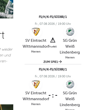
t
t wieder
ten und
oren-