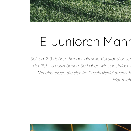
E-Junioren Mann
Seit ca. 2-3 Jahren hat der aktuelle Vorstand uns
deutlich zu auszubauen. So haben wir seit einige
Neueinsteiger, die sich im Fussballspiel auspro
Mannscha