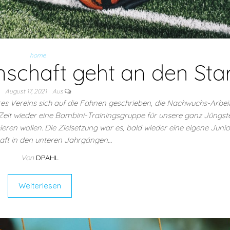
home
schaft geht an den Star
August 17, 2021
Aus
eres Vereins sich auf die Fahnen geschrieben, die Nachwuchs-Arbei
r Zeit wieder eine Bambini-Trainingsgruppe für unsere ganz Jüngs
bieren wollen. Die Zielsetzung war es, bald wieder eine eigene Juni
ft in den unteren Jahrgängen…
Von
DPAHL
Weiterlesen